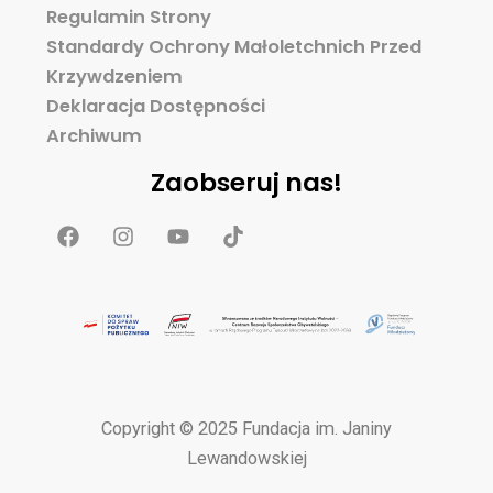
Regulamin Strony
Standardy Ochrony Małoletchnich Przed
Krzywdzeniem
Deklaracja Dostępności
Archiwum
Zaobseruj nas!
F
I
Y
T
a
n
o
i
c
s
u
k
e
t
t
t
b
a
u
o
o
g
b
k
o
r
e
k
a
m
Copyright © 2025 Fundacja im. Janiny
Lewandowskiej