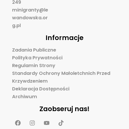
249
minigranty@le
wandowska.or
g.pl
Informacje
Zadania Publiczne
Polityka Prywatności
Regulamin Strony
Standardy Ochrony Małoletchnich Przed
Krzywdzeniem
Deklaracja Dostępności
Archiwum
Zaobseruj nas!
F
I
Y
T
a
n
o
i