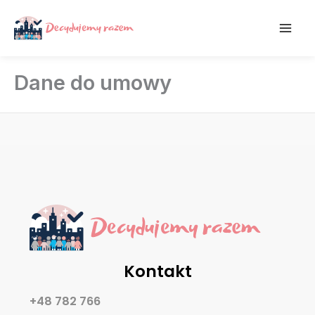
Przejdź
treści
do
treści
Dane do umowy
Kontakt
+48 782 766